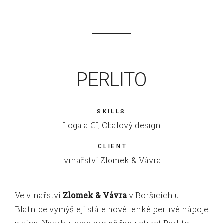
PERLITO
SKILLS
Loga a CI, Obalový design
CLIENT
vinařství Zlomek & Vávra
Ve vinařství
Zlomek & Vávra
v Boršicích u
Blatnice vymýšlejí stále nové lehké perlivé nápoje
z vína. Navrhli jsme pro ně řadu etiket Perlito: