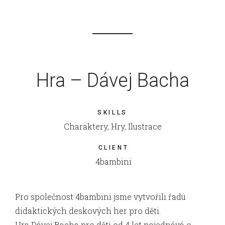
Hra – Dávej Bacha
SKILLS
Charaktery, Hry, Ilustrace
CLIENT
4bambini
Pro společnost 4bambini jsme vytvořili řadu
didaktických deskových her pro děti.
Hra Dávej Bacha pro děti od 4 let pojednává o